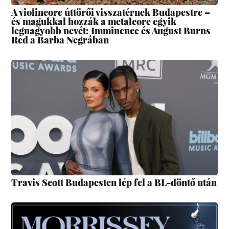
A violincore úttörői visszatérnek Budapestre –
és magukkal hozzák a metalcore egyik
legnagyobb nevét: Imminence és August Burns
Red a Barba Negrában
Travis Scott Budapesten lép fel a BL-döntő után