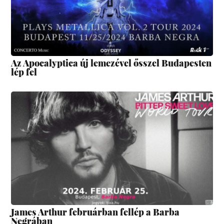
Az Apocalyptica új lemezével ősszel Budapesten
lép fel
James Arthur februárban fellép a Barba
Negrában