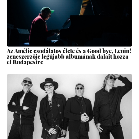
Az Amélie csodálatos élete és a Good bye, Lenin!
zeneszerzője legújabb albumának dalait hozza
el Budapestre