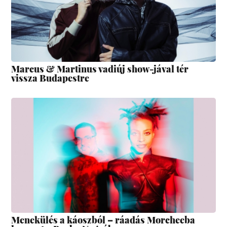
Marcus & Martinus vadiúj show-jával tér
vissza Budapestre
Menekülés a káoszból – ráadás Morcheeba