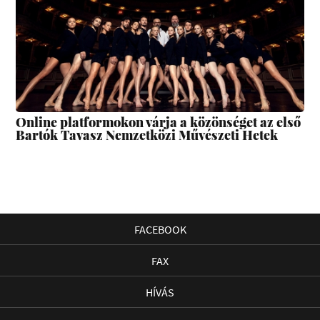
Online platformokon várja a közönséget az első
Bartók Tavasz Nemzetközi Művészeti Hetek
FACEBOOK
FAX
HÍVÁS