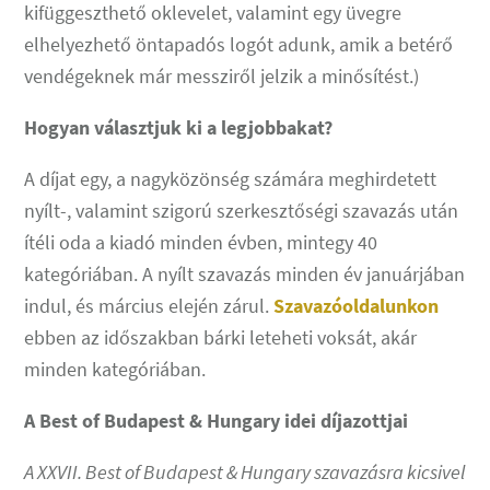
kifüggeszthető oklevelet, valamint egy üvegre
elhelyezhető öntapadós logót adunk, amik a betérő
vendégeknek már messziről jelzik a minősítést.)
Hogyan választjuk ki a legjobbakat?
A díjat egy, a nagyközönség számára meghirdetett
nyílt-, valamint szigorú szerkesztőségi szavazás után
ítéli oda a kiadó minden évben, mintegy 40
kategóriában. A nyílt szavazás minden év januárjában
indul, és március elején zárul.
Szavazóoldalunkon
ebben az időszakban bárki leteheti voksát, akár
minden kategóriában.
A Best of Budapest & Hungary idei díjazottjai
A XXVII. Best of Budapest & Hungary szavazásra kicsivel