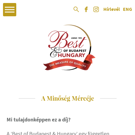
Hírlevél
ENG
A Minőség Mércéje
Mi tulajdonképpen ez a díj?
A ‘Best of Budapest & Hungary’ egy független