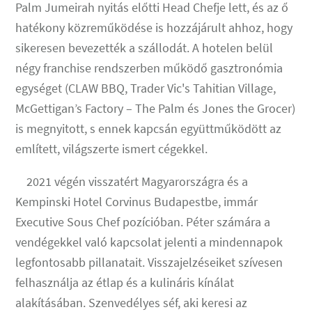
Palm Jumeirah nyitás előtti Head Chefje lett, és az ő
hatékony közreműködése is hozzájárult ahhoz, hogy
sikeresen bevezették a szállodát. A hotelen belül
négy franchise rendszerben működő gasztronómia
egységet (CLAW BBQ, Trader Vic's Tahitian Village,
McGettigan’s Factory – The Palm és Jones the Grocer)
is megnyitott, s ennek kapcsán együttműködött az
említett, világszerte ismert cégekkel.
2021 végén visszatért Magyarországra és a
Kempinski Hotel Corvinus Budapestbe, immár
Executive Sous Chef pozícióban. Péter számára a
vendégekkel való kapcsolat jelenti a mindennapok
legfontosabb pillanatait. Visszajelzéseiket szívesen
felhasználja az étlap és a kulináris kínálat
alakításában. Szenvedélyes séf, aki keresi az