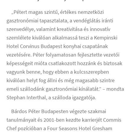
„Pétert magas szintű, értékes nemzetközi
gasztronómiai tapasztalata, a vendéglátás iránti
szenvedélye, valamint kreativitása és innovatív
szemlélete kiválóan alkalmassá teszi a Kempinski
Hotel Corvinus Budapest konyhai csapatának
vezetésére. Péter folyamatosan fejlesztette vezetői
képességeit mióta csatlakozott hozzánk és biztosak
vagyunk benne, hogy ebben a kulcsszerepben
kiválóan helyt fog állni és még magasabb szintre
emeli szállodánk gasztronómiai kínálatát.” – mondta
Stephan Interthal, a szálloda igazgatója.
Bárdos Péter Budapesten végezte szakmai
tanulmányait és 2001-ben kezdte karrierjét Commis
Chef pozícióban a Four Seasons Hotel Gresham