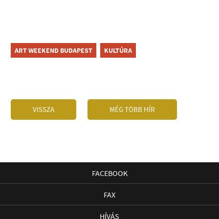
ART WEEKEND BUDAPEST
KULTÚRA
VISSZA
MÉG TÖBB HÍR
FACEBOOK
FAX
HÍVÁS