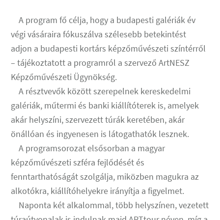
A program fő célja, hogy a budapesti galériák év
végi vásáraira fókuszálva szélesebb betekintést
adjon a budapesti kortárs képzőművészeti színtérről
– tájékoztatott a programról a szervező ArtNESZ
Képzőművészeti Ügynökség.
A résztvevők között szerepelnek kereskedelmi
galériák, műtermi és banki kiállítóterek is, amelyek
akár helyszíni, szervezett túrák keretében, akár
önállóan és ingyenesen is látogathatók lesznek.
A programsorozat elsősorban a magyar
képzőművészeti szféra fejlődését és
fenntarthatóságát szolgálja, miközben magukra az
alkotókra, kiállítóhelyekre irányítja a figyelmet.
Naponta két alkalommal, több helyszínen, vezetett
túraútvonalak is indulnak majd ARTtour néven, míg a