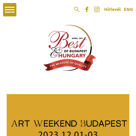
Hírlevél
ENG