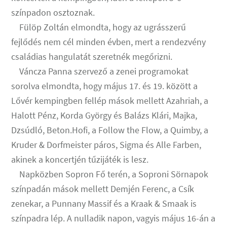
színpadon osztoznak.
Fülöp Zoltán elmondta, hogy az ugrásszerű
fejlődés nem cél minden évben, mert a rendezvény
családias hangulatát szeretnék megőrizni.
Váncza Panna szervező a zenei programokat
sorolva elmondta, hogy május 17. és 19. között a
Lővér kempingben fellép mások mellett Azahriah, a
Halott Pénz, Korda György és Balázs Klári, Majka,
Dzsúdló, Beton.Hofi, a Follow the Flow, a Quimby, a
Kruder & Dorfmeister páros, Sigma és Alle Farben,
akinek a koncertjén tűzijáték is lesz.
Napközben Sopron Fő terén, a Soproni Sörnapok
színpadán mások mellett Demjén Ferenc, a Csík
zenekar, a Punnany Massif és a Kraak & Smaak is
színpadra lép. A nulladik napon, vagyis május 16-án a