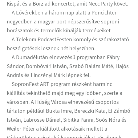
Kispál és a Borz ad koncertet, amit Necc Party követ.
A Lővérekben a három nap alatt a Poncichter
negyedben a magyar bort népszerűsítve soproni
borászatok és termelők kínálják termékeiket.
A Telekom PodcastFesten komoly és szórakoztató
beszélgetések lesznek hét helyszínen.
A Dumadélután elnevezésű programban Fábry
Sándor, Dombóvári István, Szabó Balázs Máté, Hajós
András és Linczényi Márk lépnek fel.
SopronFest ART program részként harminc
kiállítás tekinthető majd meg egy időben, szerte a
városban. A Hűség Városa elnevezésű csoportos
tárlaton például Bukta Imre, Bereczki Kata, Ef Zámbó
István, Labrosse Dániel, Sibitka Panni, Soós Nóra és
Weiler Péter a kiállított alkotásaik mellett a
Várkerületen szívalakú kompozíciókat készítenek.