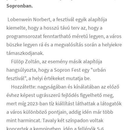
Sopronban.
Lobenwein Norbert, a fesztivál egyik alapítója
kiemelte, hogy a hosszú távú terv az, hogy a
programsorozat fenntartható méretű legyen, a város
büszke legyen rá és a megvalósítás során a helyiekre
támaszkodjanak.
Fülöp Zoltán, az esemény másik alapítója
hangsúlyozta, hogy a Sopron Fest egy "urbán
fesztivál", a helyi értékeket mutatja be.
Hozzátette: nagyságában és kínálatában az előző
évhez képest ugrásszerű fejlődés figyelhető meg,
mert míg 2023-ban tíz kiállítást láthattak a látogatók
a város különböző pontjain, addig idén már több
mint harmincat. Tavaly két színpadon voltak
koncertek a kempingben, idén a fellépők 5-6