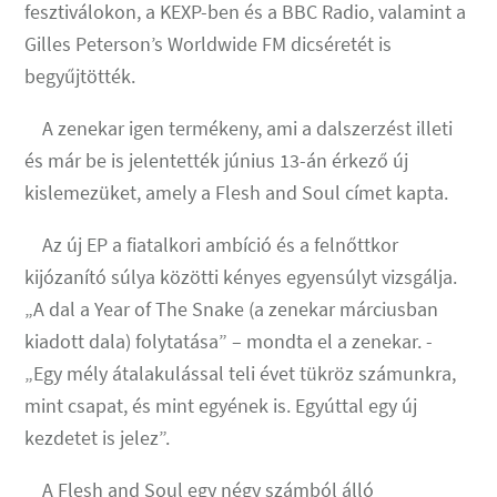
fesztiválokon, a KEXP-ben és a BBC Radio, valamint a
Gilles Peterson’s Worldwide FM dicséretét is
begyűjtötték.
A zenekar igen termékeny, ami a dalszerzést illeti
és már be is jelentették június 13-án érkező új
kislemezüket, amely a Flesh and Soul címet kapta.
Az új EP a fiatalkori ambíció és a felnőttkor
kijózanító súlya közötti kényes egyensúlyt vizsgálja.
„A dal a Year of The Snake (a zenekar márciusban
kiadott dala) folytatása” – mondta el a zenekar. -
„Egy mély átalakulással teli évet tükröz számunkra,
mint csapat, és mint egyének is. Egyúttal egy új
kezdetet is jelez”.
A Flesh and Soul egy négy számból álló