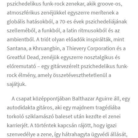
pszichedelikus funk-rock zenekar, akik groove-os,
atmoszférikus zenéjükkel egyszerre merítenek a
globális hatásokból, a 70-es évek pszichedeliájának
szelleméből, a funkból, a latin ritmusokból és az
ambientből. A triót olyan előadók inspirálták, mint
Santana, a Khruangbin, a Thievery Corporation és a
Greatful Dead, zenéjük egyszerre nosztalgikus és
előremutató – egy gitárvezérelt pszichedelikus funk-
rock élmény, amely összetéveszthetetlenül a
sajátjuk.
A csapat középpontjában Balthazar Aguirre áll, egy
autodidakta gitáros, aki egy majdnem tragédiába
torkoló sziklamászó baleset után kezdte el zenei
karrierjét. A történtek kapcsán rájött, hogy igazi
szenvedélye a zene, így hátrahagyta ügyvédi állását,