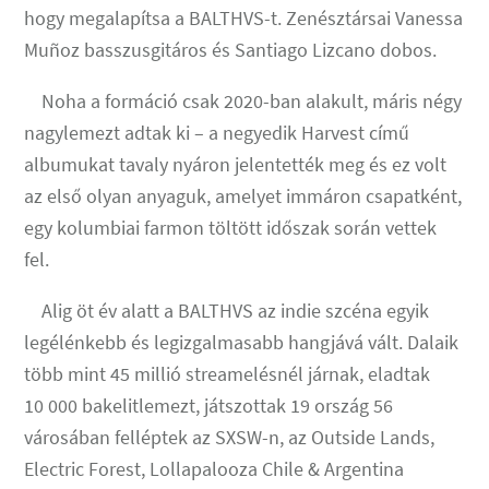
hogy megalapítsa a BALTHVS-t. Zenésztársai Vanessa
Muñoz basszusgitáros és Santiago Lizcano dobos.
Noha a formáció csak 2020-ban alakult, máris négy
nagylemezt adtak ki – a negyedik Harvest című
albumukat tavaly nyáron jelentették meg és ez volt
az első olyan anyaguk, amelyet immáron csapatként,
egy kolumbiai farmon töltött időszak során vettek
fel.
Alig öt év alatt a BALTHVS az indie szcéna egyik
legélénkebb és legizgalmasabb hangjává vált. Dalaik
több mint 45 millió streamelésnél járnak, eladtak
10 000 bakelitlemezt, játszottak 19 ország 56
városában felléptek az SXSW-n, az Outside Lands,
Electric Forest, Lollapalooza Chile & Argentina