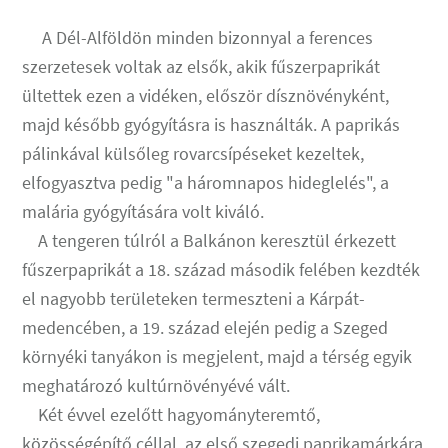
A Dél-Alföldön minden bizonnyal a ferences
szerzetesek voltak az elsők, akik fűszerpaprikát
ültettek ezen a vidéken, először dísznövényként,
majd később gyógyításra is használták. A paprikás
pálinkával külsőleg rovarcsípéseket kezeltek,
elfogyasztva pedig "a háromnapos hideglelés", a
malária gyógyítására volt kiváló.
A tengeren túlról a Balkánon keresztül érkezett
fűszerpaprikát a 18. század második felében kezdték
el nagyobb területeken termeszteni a Kárpát-
medencében, a 19. század elején pedig a Szeged
környéki tanyákon is megjelent, majd a térség egyik
meghatározó kultúrnövényévé vált.
Két évvel ezelőtt hagyományteremtő,
közösségépítő céllal, az első szegedi paprikamárkára