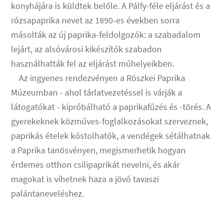
konyhájára is küldtek belőle. A Pálfy-féle eljárást és a
rózsapaprika nevet az 1890-es években sorra
másolták az új paprika-feldolgozók: a szabadalom
lejárt, az alsóvárosi kikészítők szabadon
használhatták fel az eljárást műhelyeikben.
Az ingyenes rendezvényen a Röszkei Paprika
Múzeumban - ahol tárlatvezetéssel is várják a
látogatókat - kipróbálható a paprikafűzés és -törés. A
gyerekeknek közműves-foglalkozásokat szerveznek,
paprikás ételek kóstolhatók, a vendégek sétálhatnak
a Paprika tanösvényen, megismerhetik hogyan
érdemes otthon csilipaprikát nevelni, és akár
magokat is vihetnek haza a jövő tavaszi
palántaneveléshez.