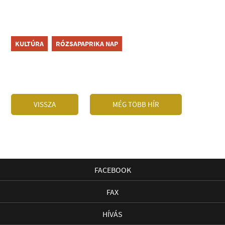
KULTÚRA
RÓZSAPAPRIKA NAP
VISSZA
MÉG TÖBB HÍR
FACEBOOK
FAX
HÍVÁS