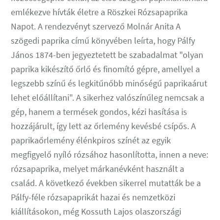
emlékezve hívták életre a Röszkei Rózsapaprika
Napot. A rendezvényt szervező Molnár Anita A
szögedi paprika című könyvében leírta, hogy Pálfy
János 1874-ben jegyeztetett be szabadalmat "olyan
paprika kikészítő őrlő és finomító gépre, amellyel a
legszebb színű és legkitűnőbb minőségű paprikaárut
lehet előállítani". A sikerhez valószínűleg nemcsak a
gép, hanem a termések gondos, kézi hasítása is
hozzájárult, így lett az őrlemény kevésbé csípős. A
paprikaőrlemény élénkpiros színét az egyik
megfigyelő nyíló rózsához hasonlította, innen a neve:
rózsapaprika, melyet márkanévként használt a
család. A következő években sikerrel mutatták be a
Pálfy-féle rózsapaprikát hazai és nemzetközi
kiállításokon, még Kossuth Lajos olaszországi