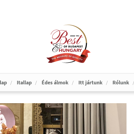
lap
Itallap
Édes álmok
Itt jártunk
Rólunk