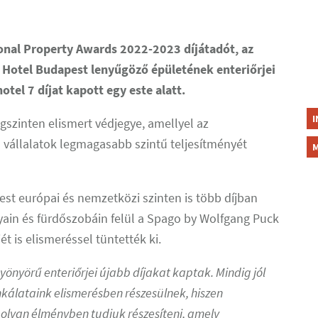
onal Property Awards 2022-2023 díjátadót, az
n Hotel Budapest lenyűgöző épületének enteriőrjei
otel 7 díjat kapott egy este alatt.
I
ágszinten elismert védjegye, amellyel az
vállalatok legmagasabb szintű teljesítményét
M
est európai és nemzetközi szinten is több díjban
lyain és fürdőszobáin felül a Spago by Wolfgang Puck
t is elismeréssel tüntették ki.
nyörű enteriőrjei újabb díjakat kaptak. Mindig jól
unkálataink elismerésben részesülnek, hiszen
 olyan élményben tudjuk részesíteni, amely