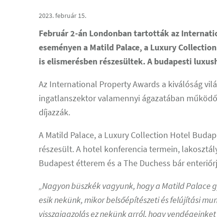
2023. február 15.
Február 2-án Londonban tartották az Internati
eseményen a Matild Palace, a Luxury Collectio
is elismerésben részesültek. A budapesti luxush
Az International Property Awards a kiválóság vil
ingatlanszektor valamennyi ágazatában működő 
díjazzák.
A Matild Palace, a Luxury Collection Hotel Budap
részesült. A hotel konferencia termein, lakosztá
Budapest étterem és a The Duchess bár enteriőrjé
„Nagyon büszkék vagyunk, hogy a Matild Palace gyö
esik nekünk, mikor belsőépítészeti és felújítási m
visszaigazolás ez nekünk arról, hogy vendégeinket