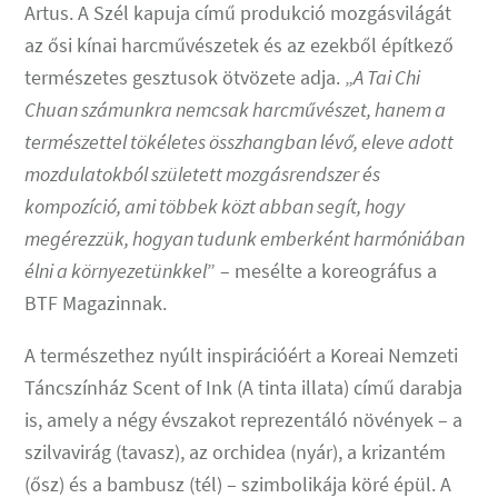
Artus. A Szél kapuja című produkció mozgásvilágát
az ősi kínai harcművészetek és az ezekből építkező
természetes gesztusok ötvözete adja. „
A Tai Chi
Chuan számunkra nemcsak harcművészet, hanem a
természettel tökéletes összhangban lévő, eleve adott
mozdulatokból született mozgásrendszer és
kompozíció, ami többek közt abban segít, hogy
megérezzük, hogyan tudunk emberként harmóniában
élni a környezetünkkel
” – mesélte a koreográfus a
BTF Magazinnak.
A természethez nyúlt inspirációért a Koreai Nemzeti
Táncszínház Scent of Ink (A tinta illata) című darabja
is, amely a négy évszakot reprezentáló növények – a
szilvavirág (tavasz), az orchidea (nyár), a krizantém
(ősz) és a bambusz (tél) – szimbolikája köré épül. A