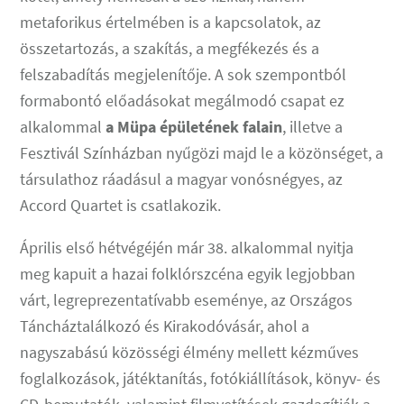
metaforikus értelmében is a kapcsolatok, az
összetartozás, a szakítás, a megfékezés és a
felszabadítás megjelenítője. A sok szempontból
formabontó előadásokat megálmodó csapat ez
alkalommal
a Müpa épületének falain
, illetve a
Fesztivál Színházban nyűgözi majd le a közönséget, a
társulathoz ráadásul a magyar vonósnégyes, az
Accord Quartet is csatlakozik.
Április első hétvégéjén már 38. alkalommal nyitja
meg kapuit a hazai folklórszcéna egyik legjobban
várt, legreprezentatívabb eseménye, az Országos
Táncháztalálkozó és Kirakodóvásár, ahol a
nagyszabású közösségi élmény mellett kézműves
foglalkozások, játéktanítás, fotókiállítások, könyv- és