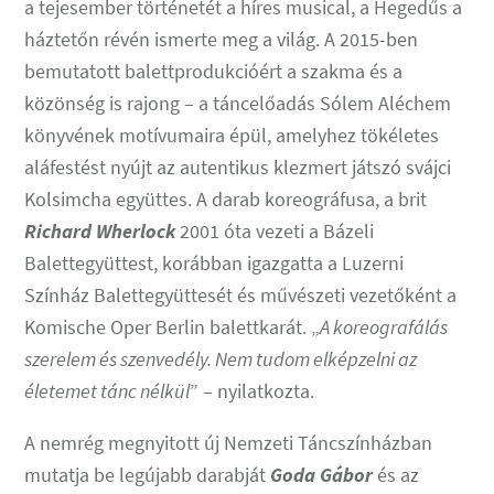
a tejesember történetét a híres musical, a Hegedűs a
háztetőn révén ismerte meg a világ. A 2015-ben
bemutatott balettprodukcióért a szakma és a
közönség is rajong – a táncelőadás Sólem Aléchem
könyvének motívumaira épül, amelyhez tökéletes
aláfestést nyújt az autentikus klezmert játszó svájci
Kolsimcha együttes. A darab koreográfusa, a brit
Richard Wherlock
2001 óta vezeti a Bázeli
Balettegyüttest, korábban igazgatta a Luzerni
Színház Balettegyüttesét és művészeti vezetőként a
Komische Oper Berlin balettkarát. „
A koreografálás
szerelem és szenvedély. Nem tudom elképzelni az
életemet tánc nélkül
” – nyilatkozta.
A nemrég megnyitott új Nemzeti Táncszínházban
mutatja be legújabb darabját
Goda Gábor
és az