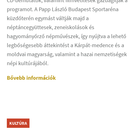
CD-bemutatók, valamint filmvetítések gazdagítják a
programot. A Papp László Budapest Sportaréna
küzdőterén egymást váltják majd a
néptáncegyüttesek, zeneiskolások és
hagyományőrző népművészek, így nyújtva a lehető
legbőségesebb áttekintést a Kárpát-medence és a
moldvai magyarság, valamint a hazai nemzetiségek
népi kultúrájából.
Bővebb információk
KULTÚRA