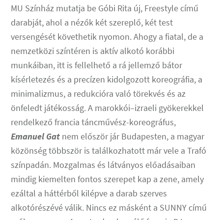
MU Színház mutatja be Góbi Rita új, Freestyle című
darabját, ahol a nézők két szereplő, két test
versengését követhetik nyomon. Ahogy a fiatal, de a
nemzetközi színtéren is aktív alkotó korábbi
munkáiban, itt is fellelhető a rá jellemző bátor
kísérletezés és a precízen kidolgozott koreográfia, a
minimalizmus, a redukcióra való törekvés és az
önfeledt játékosság. A marokkói–izraeli gyökerekkel
rendelkező francia táncművész-koreográfus,
Emanuel Gat
nem először jár Budapesten, a magyar
közönség többször is találkozhatott már vele a Trafó
színpadán. Mozgalmas és látványos előadásaiban
mindig kiemelten fontos szerepet kap a zene, amely
ezáltal a háttérből kilépve a darab szerves
alkotórészévé válik. Nincs ez másként a SUNNY című