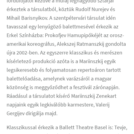
fordulójától kezdve a műfaj legnagyobb sztárjai
érkeztek a társulatból, köztük Rudolf Nurejev és
Mihail Barisnyikov. A szentpétervári társulat idén
tavasszal egy lenyűgöző balettmesével érkezik az
Erkel Színházba: Prokofjev Hamupipőkéjét az orosz-
amerikai koreográfus, Alekszej Ratmanszkij gondolta
újra 2002-ben. Az egyszerre klasszikus és merészen
kísérletező produkció azóta is a Mariinszkij egyik
legsikeresebb és folyamatosan repertoáron tartott
balettelőadása, amelynek varázsáról a magyar
közönség is meggyőződhet a fesztivál zárónapján.
Ráadásul a társulatot kísérő Mariinszkij Zenekart
napjaink egyik legkiválóbb karmestere, Valerij
Gergijev dirigálja majd.
Klasszikussal érkezik a Ballett Theatre Basel is: Tevje,