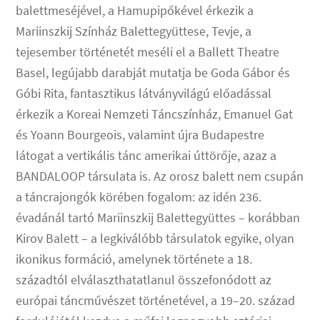
balettmeséjével, a Hamupipőkével érkezik a
Mariinszkij Színház Balettegyüttese, Tevje, a
tejesember történetét meséli el a Ballett Theatre
Basel, legújabb darabját mutatja be Goda Gábor és
Góbi Rita, fantasztikus látványvilágú előadással
érkezik a Koreai Nemzeti Táncszínház, Emanuel Gat
és Yoann Bourgeois, valamint újra Budapestre
látogat a vertikális tánc amerikai úttörője, azaz a
BANDALOOP társulata is. Az orosz balett nem csupán
a táncrajongók körében fogalom: az idén 236.
évadánál tartó Mariinszkij Balettegyüttes – korábban
Kirov Balett – a legkiválóbb társulatok egyike, olyan
ikonikus formáció, amelynek története a 18.
századtól elválaszthatatlanul összefonódott az
európai táncművészet történetével, a 19–20. század