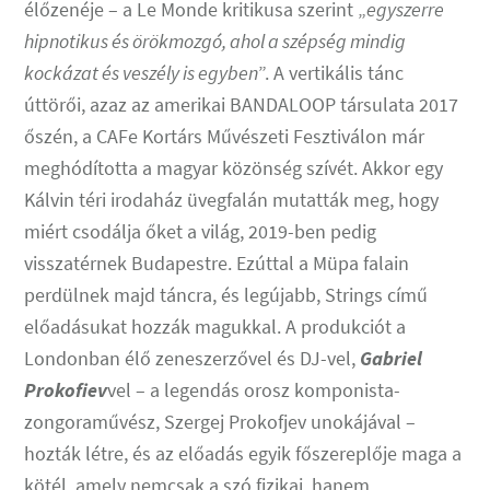
élőzenéje – a Le Monde kritikusa szerint „
egyszerre
hipnotikus és örökmozgó, ahol a szépség mindig
kockázat és veszély is egyben
”. A vertikális tánc
úttörői, azaz az amerikai BANDALOOP társulata 2017
őszén, a CAFe Kortárs Művészeti Fesztiválon már
meghódította a magyar közönség szívét. Akkor egy
Kálvin téri irodaház üvegfalán mutatták meg, hogy
miért csodálja őket a világ, 2019-ben pedig
visszatérnek Budapestre. Ezúttal a Müpa falain
perdülnek majd táncra, és legújabb, Strings című
előadásukat hozzák magukkal. A produkciót a
Londonban élő zeneszerzővel és DJ-vel,
Gabriel
Prokofiev
vel – a legendás orosz komponista-
zongoraművész, Szergej Prokofjev unokájával –
hozták létre, és az előadás egyik főszereplője maga a
kötél, amely nemcsak a szó fizikai, hanem