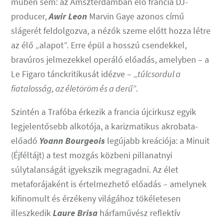
műben sem: az Amszterdamban élő francia DJ-
producer,
Awir Leon
Marvin Gaye azonos című
slágerét feldolgozva, a nézők szeme előtt hozza létre
az élő „alapot”. Erre épül a hosszú csendekkel,
bravúros jelmezekkel operáló előadás, amelyben – a
Le Figaro tánckritikusát idézve – „
túlcsordul a
fiatalosság, az életöröm és a derű
”.
Szintén a Trafóba érkezik a francia újcirkusz egyik
legjelentősebb alkotója, a karizmatikus akrobata-
előadó
Yoann Bourgeois
legújabb kreációja: a Minuit
(Éjféltájt) a test mozgás közbeni pillanatnyi
súlytalanságát igyekszik megragadni. Az élet
metaforájaként is értelmezhető előadás – amelynek
kifinomult és érzékeny világához tökéletesen
illeszkedik
Laure Brisa
hárfaművész reflektív