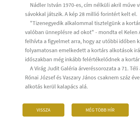
Nádler István 1970-es, cím nélküli akril műve v
sávokkal játszik. A kép 28 millió forintért kelt el.
"Tizenegyedik alkalommal tisztelgünk a kortár
valóban ünneplésre ad okot" - mondta el Kelen A
felhívta a figyelmet arra, hogy az utóbbi időben
folyamatosan emelkedett a kortárs alkotások irá
időszakban még inkább felértékelődnek a kortár
A Virág Judit Galéria árveréssorozata a 71. Téli
Rónai József és Vaszary János csaknem száz éve
alkotás kerül kalapács alá.
VISSZA
MÉG TÖBB HÍR