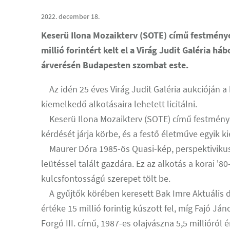
2022. december 18.
Keserü Ilona Mozaikterv (SOTE) című festménye 
millió forintért kelt el a Virág Judit Galéria h
árverésén Budapesten szombat este.
Az idén 25 éves Virág Judit Galéria aukcióján a
kiemelkedő alkotásaira lehetett licitálni.
Keserü Ilona Mozaikterv (SOTE) című festménye
kérdését járja körbe, és a festő életműve egyik 
Maurer Dóra 1985-ös Quasi-kép, perspektivikus, 
leütéssel talált gazdára. Ez az alkotás a korai 
kulcsfontosságú szerepet tölt be.
A gyűjtők körében keresett Bak Imre Aktuális d
értéke 15 millió forintig kúszott fel, míg Fajó 
Forgó III. című, 1987-es olajvászna 5,5 millióról ér