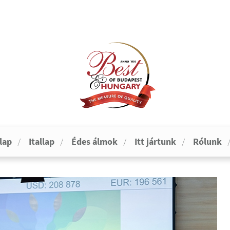
lap
Itallap
Édes álmok
Itt jártunk
Rólunk