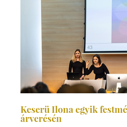
Keserü Ilona egyik festmén
árverésén