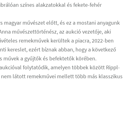
ibrálóan színes alakzatokkal és fekete-fehér
s magyar művészet előtt, és ez a mostani anyagunk
nna művészettörténész, az aukció vezetője, aki
 kivételes remekművek kerültek a piacra, 2022-ben
nti kereslet, ezért bíznak abban, hogy a következő
s művek a gyűjtők és befektetők körében.
 aukcióval folytatódik, amelyen többek között Rippl-
 nem látott remekművei mellett több más klasszikus