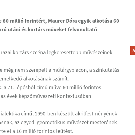
80 millió forintért, Maurer Dóra egyik alkotása 60
áború utáni és kortárs műveket felvonultató
A
 hazai kortárs szcéna legkeresettebb művészeinek
 még nem szerepelt a műtárgypiacon, a színkutatás
kiemelkedő alkotásának számít.
a 71. lépésből című műve 60 millió forintos
'80-as évek képzőművészeti kontextusában
ialektika című, 1990-ben készült akrilfestményének
Jánosnak, az egyedi geometrikus művészet mesterének
te el a 16 millió forintos leütést.