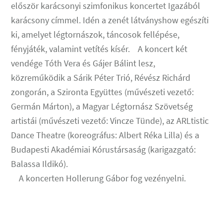
először karácsonyi szimfonikus koncertet Igazából
karácsony címmel. Idén a zenét látványshow egészíti
ki, amelyet légtornászok, táncosok fellépése,
fényjáték, valamint vetítés kísér. A koncert két
vendége Tóth Vera és Gájer Bálint lesz,
közreműködik a Sárik Péter Trió, Révész Richárd
zongorán, a Szironta Együttes (művészeti vezető:
Germán Márton), a Magyar Légtornász Szövetség
artistái (művészeti vezető: Vincze Tünde), az ARLtistic
Dance Theatre (koreográfus: Albert Réka Lilla) és a
Budapesti Akadémiai Kórustársaság (karigazgató:
Balassa Ildikó).
A koncerten Hollerung Gábor fog vezényelni.