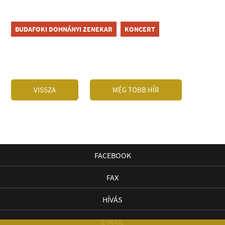
BUDAFOKI DOHNÁNYI ZENEKAR
KONCERT
VISSZA
MÉG TÖBB HÍR
FACEBOOK
FAX
HÍVÁS
E-MAIL