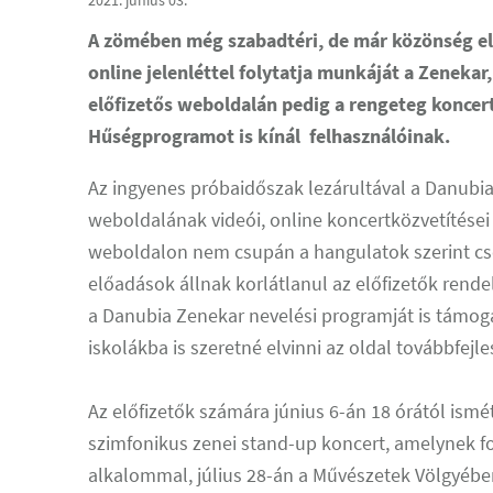
2021. június 03.
A zömében még szabadtéri, de már közönség elő
online jelenléttel folytatja munkáját a Zenekar
előfizetős weboldalán pedig a rengeteg koncert
Hűségprogramot is kínál felhasználóinak.
Az ingyenes próbaidőszak lezárultával a Danubia
weboldalának videói, online koncertközvetítései jú
weboldalon nem csupán a hangulatok szerint cso
előadások állnak korlátlanul az előfizetők rende
a Danubia Zenekar nevelési programját is támoga
iskolákba is szeretné elvinni az oldal továbbfejles
Az előfizetők számára június 6-án 18 órától ism
szimfonikus zenei stand-up koncert, amelynek fo
alkalommal, július 28-án a Művészetek Völgyében