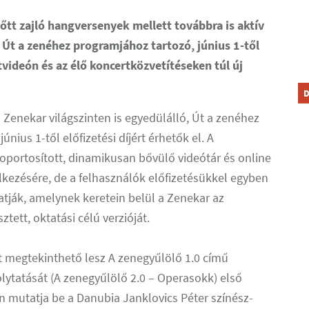
tt zajló hangversenyek mellett továbbra is aktív
, Út a zenéhez programjához tartozó, június 1-től
videón és az élő koncertközvetítéseken túl új
D
 Zenekar világszinten is egyedülálló, Út a zenéhez
nius 1-től előfizetési díjért érhetők el. A
portosított, dinamikusan bővülő videótár és online
lkezésére, de a felhasználók előfizetésükkel egyben
tják, amelynek keretein belül a Zenekar az
ztett, oktatási célú verzióját.
ét megtekinthető lesz A zenegyűlölő 1.0 című
lytatását (A zenegyűlölő 2.0 – Operasokk) első
 mutatja be a Danubia Janklovics Péter színész-