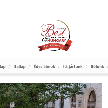
lap
Itallap
Édes álmok
Itt jártunk
Rólunk