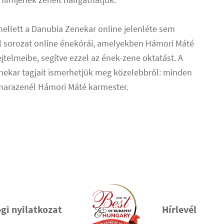
ellett a Danubia Zenekar online jelenléte sem
l sorozat online énekórái, amelyekben Hámori Máté
ejtelmeibe, segítve ezzel az ének-zene oktatást. A
ekar tagjait ismerhetjük meg közelebbről: minden
marazenél Hámori Máté karmester.
gi nyilatkozat
Hírlevél