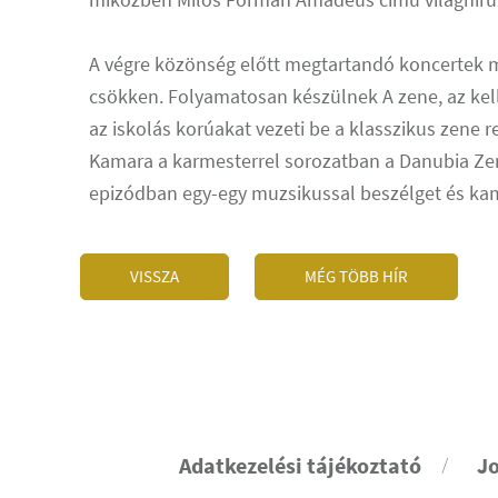
A végre közönség előtt megtartandó koncertek m
csökken. Folyamatosan készülnek A zene, az kel
az iskolás korúakat vezeti be a klasszikus zene r
Kamara a karmesterrel sorozatban a Danubia Zen
epizódban egy-egy muzsikussal beszélget és ka
VISSZA
MÉG TÖBB HÍR
Adatkezelési tájékoztató
Jo