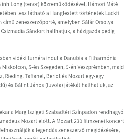
 Ninh Long (tenor) közreműködésével, Hámori Máté
etében lesz látható a Hangfestett történetek Lackfi
dn című zeneszerzőporté, amelyben Sáfár Orsolya
 Csizmadia Sándort hallhatjuk, a házigazda pedig
usban vidéki turnéra indul a Danubia a Filharmónia
 Miskolcon, 5-én Szegeden, 9-én Veszprémben, majd
 Rieding, Taffanel, Beriot és Mozart egy-egy
) és Bálint János (fuvola) játékát hallhatjuk, az
kar a Margitszigeti Szabadtéri Színpadon rendhagyó
 Amadeus Mozart előtt. A Mozart 230 filmzenei koncert
felhasználják a legendás zeneszerző megidézésére,
ilmjének zenéit hallgathatjuk.