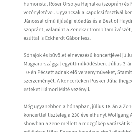
humorista, Rőser Orsolya Hajnalka (szoprán) és
vezényletével. Ugyancsak a kapolcsi fesztivál ker
Jánossal című ifjúsági előadás és a Best of Hay
szopránt, valamint a Zenekar trombitaművészét,
ezúttal is Eckhardt Gábor lesz.
Sóhajok és bűvölet elnevezésű koncertjével júli
Magyarországgal együttműködésben. Július 3-án
10-én Pécsett adnak elő versenyműveket, Stamitz,
szerzeményét. A koncerteken Pusker Júlia (hegedű
esteket Hámori Máté vezényli.
Még ugyanebben a hónapban, július 18-án a Zene
koncerttel tiszteleg a 230 éve elhunyt Wolfgang
showban a zene mellett a mozgókép varázsát is 
miközben Milos Forman Amadeus című világhírű f