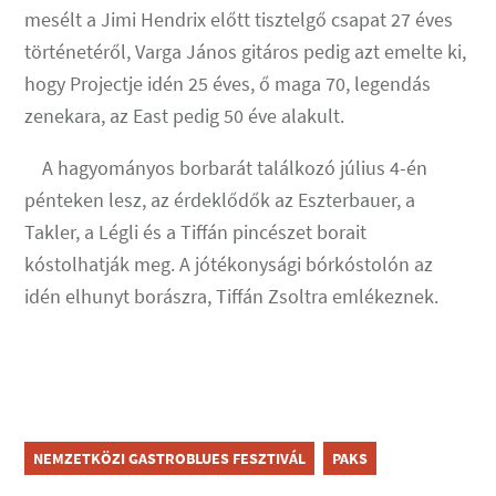
mesélt a Jimi Hendrix előtt tisztelgő csapat 27 éves
történetéről, Varga János gitáros pedig azt emelte ki,
hogy Projectje idén 25 éves, ő maga 70, legendás
zenekara, az East pedig 50 éve alakult.
A hagyományos borbarát találkozó július 4-én
pénteken lesz, az érdeklődők az Eszterbauer, a
Takler, a Légli és a Tiffán pincészet borait
kóstolhatják meg. A jótékonysági bórkóstolón az
idén elhunyt borászra, Tiffán Zsoltra emlékeznek.
NEMZETKÖZI GASTROBLUES FESZTIVÁL
PAKS