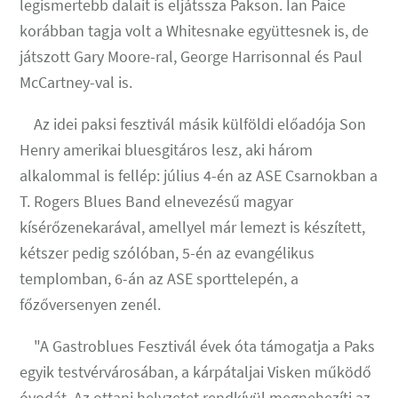
legismertebb dalait is eljátssza Pakson. Ian Paice
korábban tagja volt a Whitesnake együttesnek is, de
játszott Gary Moore-ral, George Harrisonnal és Paul
McCartney-val is.
Az idei paksi fesztivál másik külföldi előadója Son
Henry amerikai bluesgitáros lesz, aki három
alkalommal is fellép: július 4-én az ASE Csarnokban a
T. Rogers Blues Band elnevezésű magyar
kísérőzenekarával, amellyel már lemezt is készített,
kétszer pedig szólóban, 5-én az evangélikus
templomban, 6-án az ASE sporttelepén, a
főzőversenyen zenél.
"A Gastroblues Fesztivál évek óta támogatja a Paks
egyik testvérvárosában, a kárpátaljai Visken működő
óvodát. Az ottani helyzetet rendkívül megnehezíti az