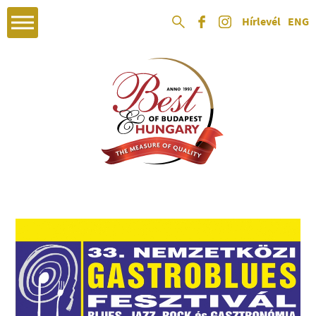
Hírlevél
ENG