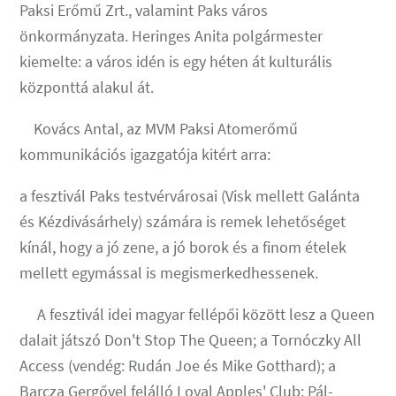
Paksi Erőmű Zrt., valamint Paks város
önkormányzata. Heringes Anita polgármester
kiemelte: a város idén is egy héten át kulturális
központtá alakul át.
Kovács Antal, az MVM Paksi Atomerőmű
kommunikációs igazgatója kitért arra:
a fesztivál Paks testvérvárosai (Visk mellett Galánta
és Kézdivásárhely) számára is remek lehetőséget
kínál, hogy a jó zene, a jó borok és a finom ételek
mellett egymással is megismerkedhessenek.
A fesztivál idei magyar fellépői között lesz a Queen
dalait játszó Don't Stop The Queen; a Tornóczky All
Access (vendég: Rudán Joe és Mike Gotthard); a
Barcza Gergővel felálló Loyal Apples' Club; Pál-