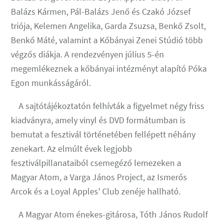
Balázs Kármen, Pál-Balázs Jenő és Czakó József
triója, Kelemen Angelika, Garda Zsuzsa, Benkő Zsolt,
Benkő Máté, valamint a Kőbányai Zenei Stúdió több
végzős diákja. A rendezvényen július 5-én
megemlékeznek a kőbányai intézményt alapító Póka
Egon munkásságáról.
A sajtótájékoztatón felhívták a figyelmet négy friss
kiadványra, amely vinyl és DVD formátumban is
bemutat a fesztivál történetében fellépett néhány
zenekart. Az elmúlt évek legjobb
fesztiválpillanataiból csemegéző lemezeken a
Magyar Atom, a Varga János Project, az Ismerős
Arcok és a Loyal Apples' Club zenéje hallható.
A Magyar Atom énekes-gitárosa, Tóth János Rudolf