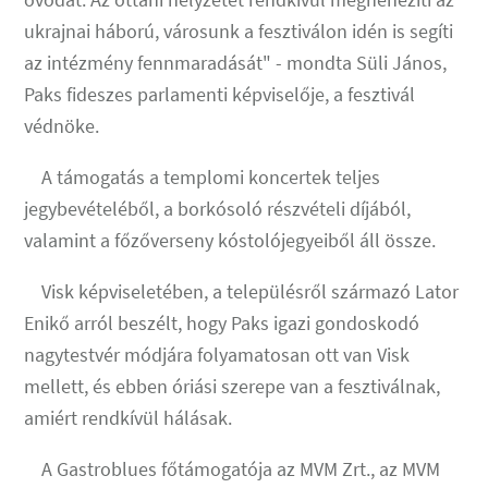
ukrajnai háború, városunk a fesztiválon idén is segíti
az intézmény fennmaradását" - mondta Süli János,
Paks fideszes parlamenti képviselője, a fesztivál
védnöke.
A támogatás a templomi koncertek teljes
jegybevételéből, a borkósoló részvételi díjából,
valamint a főzőverseny kóstolójegyeiből áll össze.
Visk képviseletében, a településről származó Lator
Enikő arról beszélt, hogy Paks igazi gondoskodó
nagytestvér módjára folyamatosan ott van Visk
mellett, és ebben óriási szerepe van a fesztiválnak,
amiért rendkívül hálásak.
A Gastroblues főtámogatója az MVM Zrt., az MVM