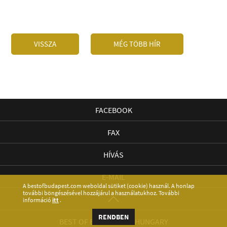
VISSZA
MÉG TÖBB HÍR
FACEBOOK
FAX
HÍVÁS
E-MAIL
A bestofbudapest.com weboldal sütiket (cookie) használ. A honlap
további böngészésével hozzájárul a használatukhoz. További
információ
itt
.
RENDBEN
BEST OF BUDAPEST & HUNGARY