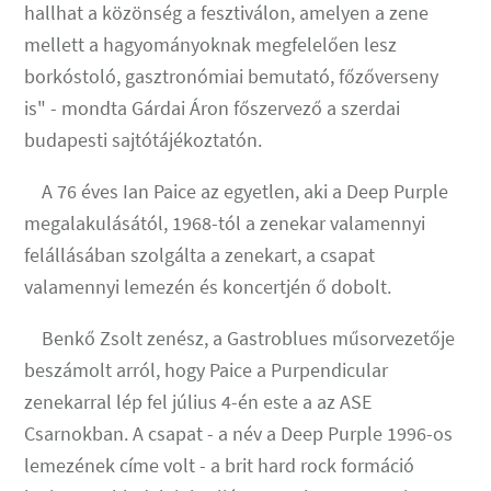
hallhat a közönség a fesztiválon, amelyen a zene
mellett a hagyományoknak megfelelően lesz
borkóstoló, gasztronómiai bemutató, főzőverseny
is" - mondta Gárdai Áron főszervező a szerdai
budapesti sajtótájékoztatón.
A 76 éves Ian Paice az egyetlen, aki a Deep Purple
megalakulásától, 1968-tól a zenekar valamennyi
felállásában szolgálta a zenekart, a csapat
valamennyi lemezén és koncertjén ő dobolt.
Benkő Zsolt zenész, a Gastroblues műsorvezetője
beszámolt arról, hogy Paice a Purpendicular
zenekarral lép fel július 4-én este a az ASE
Csarnokban. A csapat - a név a Deep Purple 1996-os
lemezének címe volt - a brit hard rock formáció