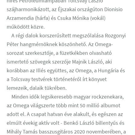
híres Petróleumlámpában Tolcsvay László
szájharmonikázott, az Éjszakai országúton Dionisio
Arzamendia (hárfa) és Csuka Mónika (vokál)
működött közre.
A régi dalok korszerűsített megszólalása Rozgonyi
Péter hangmérnöknek köszönhető. Az Omega-
sorozat szerkesztője, a füzetkékben olvasható
ismertető szövegek szerzője Majnik László, aki
korábban az Illés együttes, az Omega, a Hungária és
a Tolcsvay testvérek történetéről írt könyvet
lemezeik, dalaik tükrében.
Minden idők legsikeresebb magyar rockzenekara,
az Omega világszerte több mint 50 millió albumot
adott el. A csapat hatvan éve alakult, és egészen az
elmúlt évekig aktív volt - Benkő László billentyűs és
Mihály Tamás basszusgitáros 2020 novemberében, a