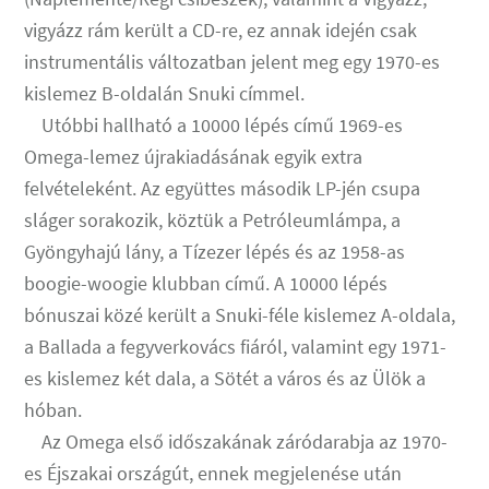
vigyázz rám került a CD-re, ez annak idején csak
instrumentális változatban jelent meg egy 1970-es
kislemez B-oldalán Snuki címmel.
Utóbbi hallható a 10000 lépés című 1969-es
Omega-lemez újrakiadásának egyik extra
felvételeként. Az együttes második LP-jén csupa
sláger sorakozik, köztük a Petróleumlámpa, a
Gyöngyhajú lány, a Tízezer lépés és az 1958-as
boogie-woogie klubban című. A 10000 lépés
bónuszai közé került a Snuki-féle kislemez A-oldala,
a Ballada a fegyverkovács fiáról, valamint egy 1971-
es kislemez két dala, a Sötét a város és az Ülök a
hóban.
Az Omega első időszakának záródarabja az 1970-
es Éjszakai országút, ennek megjelenése után