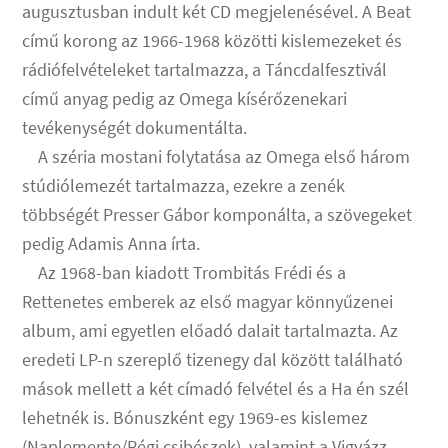
augusztusban indult két CD megjelenésével. A Beat
című korong az 1966-1968 közötti kislemezeket és
rádiófelvételeket tartalmazza, a Táncdalfesztivál
című anyag pedig az Omega kísérőzenekari
tevékenységét dokumentálta.
A széria mostani folytatása az Omega első három
stúdiólemezét tartalmazza, ezekre a zenék
többségét Presser Gábor komponálta, a szövegeket
pedig Adamis Anna írta.
Az 1968-ban kiadott Trombitás Frédi és a
Rettenetes emberek az első magyar könnyűzenei
album, ami egyetlen előadó dalait tartalmazta. Az
eredeti LP-n szereplő tizenegy dal között található
mások mellett a két címadó felvétel és a Ha én szél
lehetnék is. Bónuszként egy 1969-es kislemez
(Naplemente/Régi csibészek), valamint a Vigyázz,