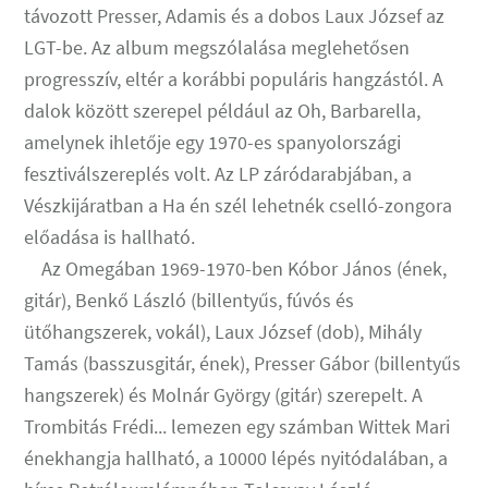
távozott Presser, Adamis és a dobos Laux József az
LGT-be. Az album megszólalása meglehetősen
progresszív, eltér a korábbi populáris hangzástól. A
dalok között szerepel például az Oh, Barbarella,
amelynek ihletője egy 1970-es spanyolországi
fesztiválszereplés volt. Az LP záródarabjában, a
Vészkijáratban a Ha én szél lehetnék cselló-zongora
előadása is hallható.
Az Omegában 1969-1970-ben Kóbor János (ének,
gitár), Benkő László (billentyűs, fúvós és
ütőhangszerek, vokál), Laux József (dob), Mihály
Tamás (basszusgitár, ének), Presser Gábor (billentyűs
hangszerek) és Molnár György (gitár) szerepelt. A
Trombitás Frédi... lemezen egy számban Wittek Mari
énekhangja hallható, a 10000 lépés nyitódalában, a