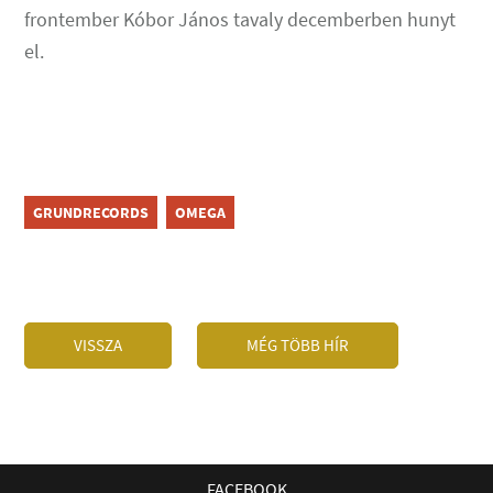
frontember Kóbor János tavaly decemberben hunyt
el.
GRUNDRECORDS
OMEGA
VISSZA
MÉG TÖBB HÍR
FACEBOOK