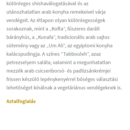
különleges shishaválogatásával és az
utánozhatatlan arab konyha remekeivel várja
vendégeit. Az étlapon olyan különlegességek
sorakoznak, mint a „Kofta”, fűszeres darált
bárányhús, a „Kunafa”, tradicionális arab sajtos
sütemény vagy az „Um Ali”, az egyiptomi konyha
kalácspudingja. A színes “Tabbouleh”, azaz
petrezselyem saláta, valamint a megunhatatlan
mezzék arab csicseriborsó- és padlizsánkrémjei
frissen készülő lepénykenyérrel bőséges választási
lehetőséget kínálnak a vegetáriánus vendégeknek is.
Aztalfoglalás