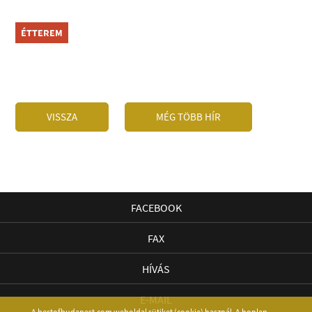
ÉTTEREM
VISSZA
MÉG TÖBB HÍR
FACEBOOK
FAX
HÍVÁS
E-MAIL
A bestofbudapest.com weboldal sütiket (cookie) használ. A honlap