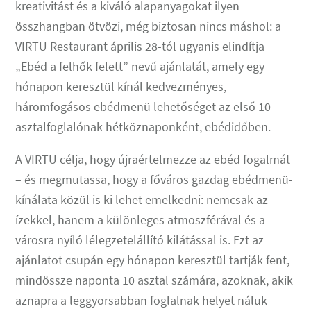
kreativitást és a kiváló alapanyagokat ilyen
összhangban ötvözi, még biztosan nincs máshol: a
VIRTU Restaurant április 28-tól ugyanis elindítja
„Ebéd a felhők felett” nevű ajánlatát, amely egy
hónapon keresztül kínál kedvezményes,
háromfogásos ebédmenü lehetőséget az első 10
asztalfoglalónak hétköznaponként, ebédidőben.
A VIRTU célja, hogy újraértelmezze az ebéd fogalmát
– és megmutassa, hogy a főváros gazdag ebédmenü-
kínálata közül is ki lehet emelkedni: nemcsak az
ízekkel, hanem a különleges atmoszférával és a
városra nyíló lélegzetelállító kilátással is. Ezt az
ajánlatot csupán egy hónapon keresztül tartják fent,
mindössze naponta 10 asztal számára, azoknak, akik
aznapra a leggyorsabban foglalnak helyet náluk