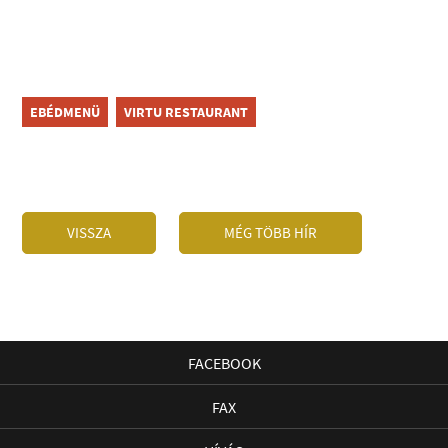
EBÉDMENÜ
VIRTU RESTAURANT
VISSZA
MÉG TÖBB HÍR
FACEBOOK
FAX