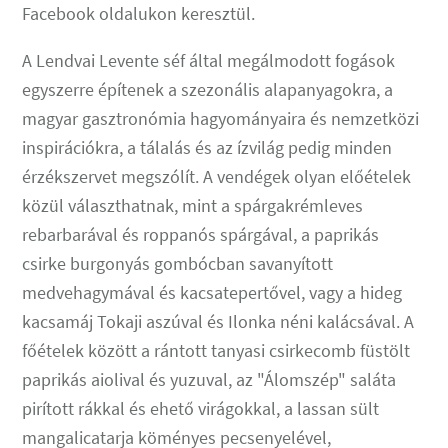
Facebook oldalukon keresztül.
A Lendvai Levente séf által megálmodott fogások
egyszerre építenek a szezonális alapanyagokra, a
magyar gasztronómia hagyományaira és nemzetközi
inspirációkra, a tálalás és az ízvilág pedig minden
érzékszervet megszólít. A vendégek olyan előételek
közül választhatnak, mint a spárgakrémleves
rebarbarával és roppanós spárgával, a paprikás
csirke burgonyás gombócban savanyított
medvehagymával és kacsatepertővel, vagy a hideg
kacsamáj Tokaji aszúval és Ilonka néni kalácsával. A
főételek között a rántott tanyasi csirkecomb füstölt
paprikás aiolival és yuzuval, az "Álomszép" saláta
pirított rákkal és ehető virágokkal, a lassan sült
mangalicatarja köményes pecsenyelével,