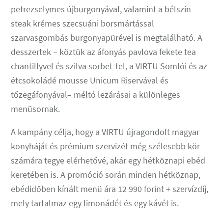
petrezselymes újburgonyával, valamint a bélszín
steak krémes szecsuáni borsmártással
szarvasgombás burgonyapürével is megtalálható. A
desszertek – köztük az áfonyás pavlova fekete tea
chantillyvel és szilva sorbet-tel, a VIRTU Somlói és az
étcsokoládé mousse Unicum Riservával és
tőzegáfonyával– méltó lezárásai a különleges
menüsornak.
A kampány célja, hogy a VIRTU újragondolt magyar
konyháját és prémium szervizét még szélesebb kör
számára tegye elérhetővé, akár egy hétköznapi ebéd
keretében is. A promóció során minden hétköznap,
ebédidőben kínált menü ára 12 990 forint + szervízdíj,
mely tartalmaz egy limonádét és egy kávét is.