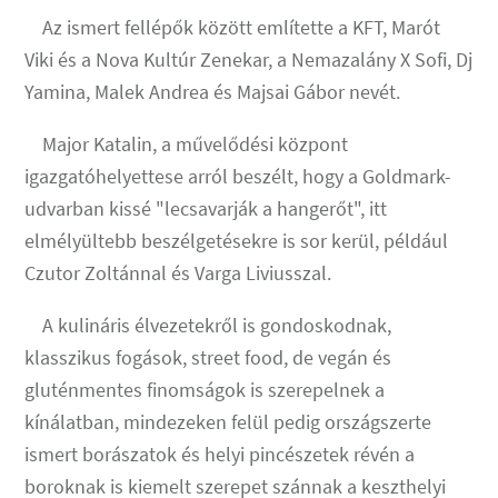
Az ismert fellépők között említette a KFT, Marót
Viki és a Nova Kultúr Zenekar, a Nemazalány X Sofi, Dj
Yamina, Malek Andrea és Majsai Gábor nevét.
Major Katalin, a művelődési központ
igazgatóhelyettese arról beszélt, hogy a Goldmark-
udvarban kissé "lecsavarják a hangerőt", itt
elmélyültebb beszélgetésekre is sor kerül, például
Czutor Zoltánnal és Varga Liviusszal.
A kulináris élvezetekről is gondoskodnak,
klasszikus fogások, street food, de vegán és
gluténmentes finomságok is szerepelnek a
kínálatban, mindezeken felül pedig országszerte
ismert borászatok és helyi pincészetek révén a
boroknak is kiemelt szerepet szánnak a keszthelyi