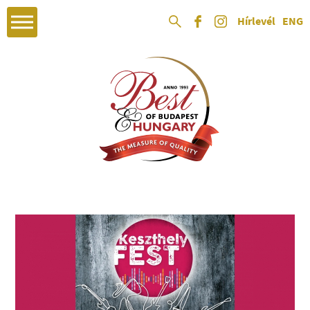
Hírlevél
ENG