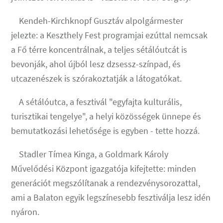
Kendeh-Kirchknopf Gusztáv alpolgármester
jelezte: a Keszthely Fest programjai ezúttal nemcsak
a Fő térre koncentrálnak, a teljes sétálóutcát is
bevonják, ahol újból lesz dzsessz-színpad, és
utcazenészek is szórakoztatják a látogatókat.
A sétálóutca, a fesztivál "egyfajta kulturális,
turisztikai tengelye", a helyi közösségek ünnepe és
bemutatkozási lehetősége is egyben - tette hozzá.
Stadler Tímea Kinga, a Goldmark Károly
Művelődési Központ igazgatója kifejtette: minden
generációt megszólítanak a rendezvénysorozattal,
ami a Balaton egyik legszínesebb fesztiválja lesz idén
nyáron.