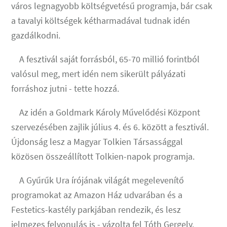
város legnagyobb költségvetésű programja, bár csak
a tavalyi költségek kétharmadával tudnak idén
gazdálkodni.
A fesztivál saját forrásból, 65-70 millió forintból
valósul meg, mert idén nem sikerült pályázati
forráshoz jutni - tette hozzá.
Az idén a Goldmark Károly Művelődési Központ
szervezésében zajlik július 4. és 6. között a fesztivál.
Újdonság lesz a Magyar Tolkien Társassággal
közösen összeállított Tolkien-napok programja.
A Gyűrűk Ura írójának világát megelevenítő
programokat az Amazon Ház udvarában és a
Festetics-kastély parkjában rendezik, és lesz
jelmezes felvonulás is - vázolta fel Tóth Gergely.