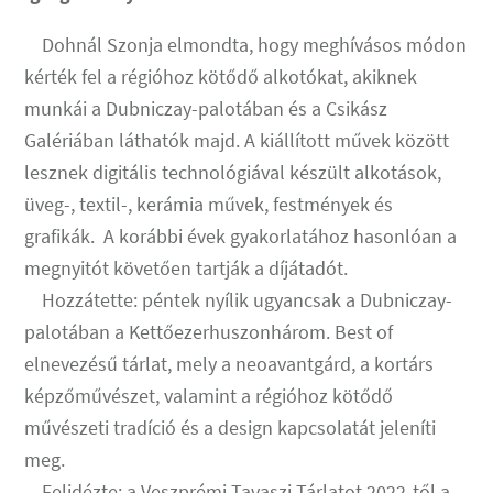
Dohnál Szonja elmondta, hogy meghívásos módon
kérték fel a régióhoz kötődő alkotókat, akiknek
munkái a Dubniczay-palotában és a Csikász
Galériában láthatók majd. A kiállított művek között
lesznek digitális technológiával készült alkotások,
üveg-, textil-, kerámia művek, festmények és
grafikák. A korábbi évek gyakorlatához hasonlóan a
megnyitót követően tartják a díjátadót.
Hozzátette: péntek nyílik ugyancsak a Dubniczay-
palotában a Kettőezerhuszonhárom. Best of
elnevezésű tárlat, mely a neoavantgárd, a kortárs
képzőművészet, valamint a régióhoz kötődő
művészeti tradíció és a design kapcsolatát jeleníti
meg.
Felidézte: a Veszprémi Tavaszi Tárlatot 2022-től a