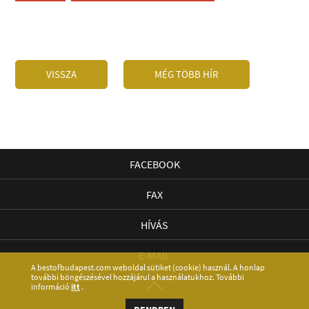
VISSZA
MÉG TÖBB HÍR
FACEBOOK
FAX
HÍVÁS
E-MAIL
A bestofbudapest.com weboldal sütiket (cookie) használ. A honlap
további böngészésével hozzájárul a használatukhoz. További
információ
itt
.