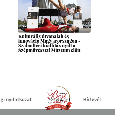
Kulturális útvonalak és
innováció Magyarországon -
Szabadtéri kiállítás nyílt a
Szépművészeti Múzeum előtt
gi nyilatkozat
Hírlevél