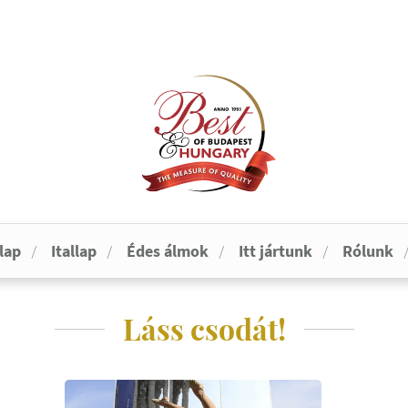
lap
Itallap
Édes álmok
Itt jártunk
Rólunk
Láss csodát!