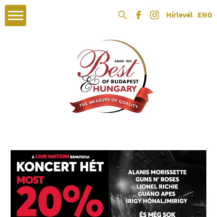
Hírlevél
ENG