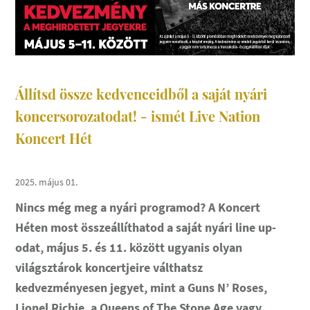
Állítsd össze kedvenceidből a saját nyári
koncersorozatodat! - ismét Live Nation
Koncert Hét
2025. május 01.
Nincs még meg a nyári programod? A Koncert
Héten most összeállíthatod a saját nyári line up-
odat, május 5. és 11. között ugyanis olyan
világsztárok koncertjeire válthatsz
kedvezményesen jegyet, mint a Guns N’ Roses,
Lionel Richie, a Queens of The Stone Age vagy