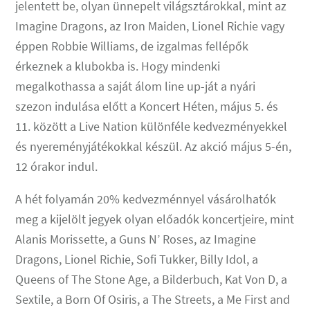
jelentett be, olyan ünnepelt világsztárokkal, mint az
Imagine Dragons, az Iron Maiden, Lionel Richie vagy
éppen Robbie Williams, de izgalmas fellépők
érkeznek a klubokba is. Hogy mindenki
megalkothassa a saját álom line up-ját a nyári
szezon indulása előtt a Koncert Héten, május 5. és
11. között a Live Nation különféle kedvezményekkel
és nyereményjátékokkal készül. Az akció május 5-én,
12 órakor indul.
A hét folyamán 20% kedvezménnyel vásárolhatók
meg a kijelölt jegyek olyan előadók koncertjeire, mint
Alanis Morissette, a Guns N’ Roses, az Imagine
Dragons, Lionel Richie, Sofi Tukker, Billy Idol, a
Queens of The Stone Age, a Bilderbuch, Kat Von D, a
Sextile, a Born Of Osiris, a The Streets, a Me First and