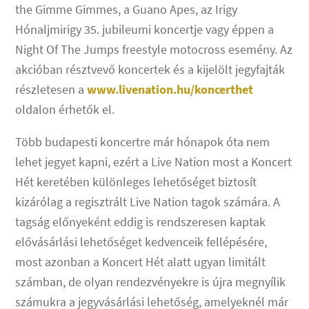
the Gimme Gimmes, a Guano Apes, az Irigy
Hónaljmirigy 35. jubileumi koncertje vagy éppen a
Night Of The Jumps freestyle motocross esemény. Az
akcióban résztvevő koncertek és a kijelölt jegyfajták
részletesen a
www.livenation.hu/koncerthet
oldalon érhetők el.
Több budapesti koncertre már hónapok óta nem
lehet jegyet kapni, ezért a Live Nation most a Koncert
Hét keretében különleges lehetőséget biztosít
kizárólag a regisztrált Live Nation tagok számára. A
tagság előnyeként eddig is rendszeresen kaptak
elővásárlási lehetőséget kedvenceik fellépésére,
most azonban a Koncert Hét alatt ugyan limitált
számban, de olyan rendezvényekre is újra megnyílik
számukra a jegyvásárlási lehetőség, amelyeknél már