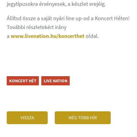
jegytípusokra érvényesek, a készlet erejéig.
Állítsd össze a saját nyári line up-od a Koncert Héten!
További részletekért irány
a
www.livenation.hu/koncerthet
oldal.
KONCERT HÉT
LIVE NATION
VISSZA
MÉG TÖBB HÍR