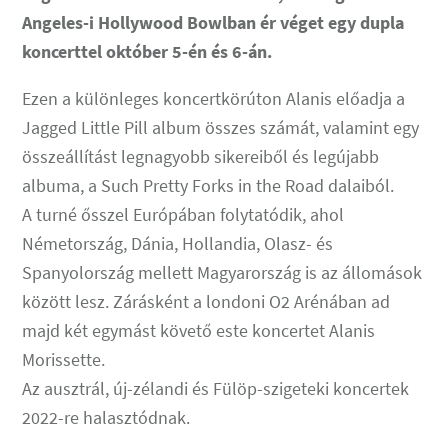
Angeles-i Hollywood Bowlban ér véget egy dupla
koncerttel október 5-én és 6-án.
Ezen a különleges koncertkörúton Alanis előadja a
Jagged Little Pill album összes számát, valamint egy
összeállítást legnagyobb sikereiből és legújabb
albuma, a Such Pretty Forks in the Road dalaiból.
A turné ősszel Európában folytatódik, ahol
Németország, Dánia, Hollandia, Olasz- és
Spanyolország mellett Magyarország is az állomások
között lesz. Zárásként a londoni O2 Arénában ad
majd két egymást követő este koncertet Alanis
Morissette.
Az ausztrál, új-zélandi és Fülöp-szigeteki koncertek
2022-re halasztódnak.